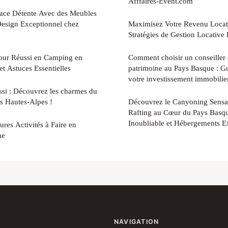
Afffaires-Event.com
ace Détente Avec des Meubles
Design Exceptionnel chez
Maximisez Votre Revenu Locati
Stratégies de Gestion Locative
jour Réussi en Camping en
Comment choisir un conseiller 
et Astuces Essentielles
patrimoine au Pays Basque : Gu
votre investissement immobilie
ussi : Découvrez les charmes du
s Hautes-Alpes !
Découvrez le Canyoning Sensa
Rafting au Cœur du Pays Basqu
Inoubliable et Hébergements E
res Activités à Faire en
ne
NAVIGATION