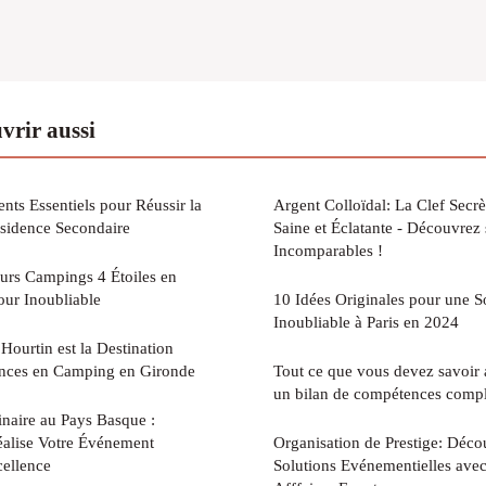
vrir aussi
s Essentiels pour Réussir la
Argent Colloïdal: La Clef Secr
ésidence Secondaire
Saine et Éclatante - Découvrez 
Incomparables !
urs Campings 4 Étoiles en
our Inoubliable
10 Idées Originales pour une 
Inoubliable à Paris en 2024
ourtin est la Destination
ances en Camping en Gironde
Tout ce que vous devez savoir
un bilan de compétences compl
naire au Pays Basque :
alise Votre Événement
Organisation de Prestige: Déco
cellence
Solutions Evénementielles ave