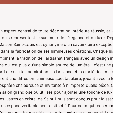
un aspect central de toute décoration intérieure réussie, et l
t-Louis représentent le summum de l'élégance et du luxe. De
 Maison Saint-Louis est synonyme d'un savoir-faire exceptio
 dans la fabrication de ses lumineuses créations. Chaque lu
binant la tradition de l'artisanat français avec un design 
ge qui est plus qu'une simple source de lumière - c'est une
ard et suscite l'admiration. La brillance et la clarté des crist
rent une diffusion lumineuse spectaculaire, jouant avec la 
sphère chaleureuse et invitante à n'importe quelle pièce. Q
n salon grandiose ou utilisés pour ajouter une touche de lux
es lustres en cristal de Saint-Louis sont conçus pour laisse
 un espace véritablement distinctif. Pour ceux qui recherch
'éclairage, chaque détail compte. Invitez le glamour et la 