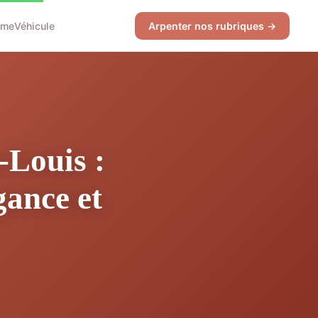
sme
Véhicule
Arpenter nos rubriques →
-Louis :
gance et