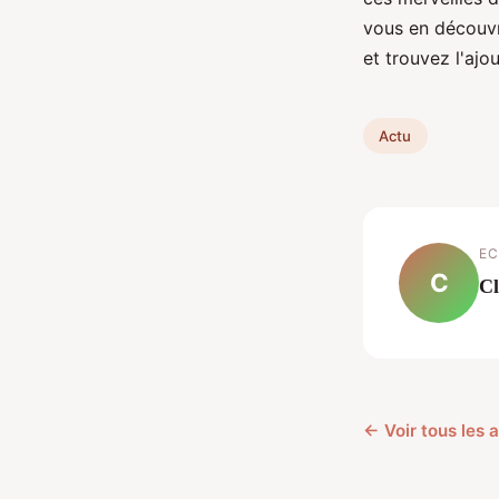
vous en découvr
et trouvez l'ajou
Actu
EC
C
C
← Voir tous les a