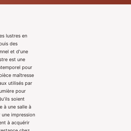
es lustres en
puis des
nnel et d'une
stre est une
intemporel pour
 pièce maîtresse
aux utilisés par
lumière pour
u'ils soient
e à une salle à
r une impression
ent à acquérir
prestance chez