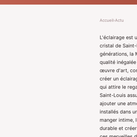
Accueil
›
Actu
L'éclairage est 
cristal de Sain
générations, la
qualité inégalée
œuvre d'art, com
créer un éclaira
qui attire le reg
Saint-Louis assu
ajouter une atmo
installés dans u
manger intime, l
durable et créer
ces merveilles d