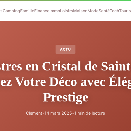
ss
Camping
Famille
Finance
Immo
Loisirs
Maison
Mode
Santé
Tech
Touri
ACTU
tres en Cristal de Saint
ez Votre Déco avec Élé
Prestige
Clement
•
14 mars 2025
•
1 min de lecture