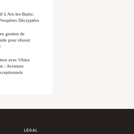
f à Aix-les-Bains:
 Prospères Décryptées
en gestion de
ide pour réussir
r
tion avec Uhina
e : Aventure
xceptionnels
LÉGAL