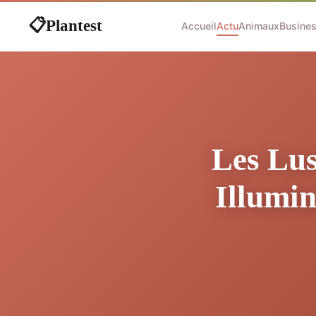
Plantest
📋
Accueil
Actu
Animaux
Busine
Les Lus
Illumin